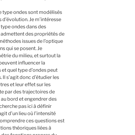
type ondes sont modélisés
s d’évolution. Je m’intéresse
e type ondes dans des
s admettent des propriétés de
 méthodes issues de l’optique
s qui se posent. Je
ie du milieu, et surtout la
peuvent influencer la
 et quel type d’ondes peut
Il s’agit donc d’étudier les
es et leur effet sur les
te par des trajectoires de
r au bord et engendrer des
herche pas ici à définir
git d’un lieu où l’intensité
 Comprendre ces questions est
ons théoriques liées à