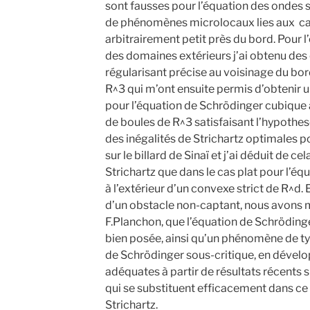
sont fausses pour l’équation des ondes s
de phénomènes microlocaux lies aux c
arbitrairement petit près du bord. Pour l
des domaines extérieurs j’ai obtenu des 
régularisant précise au voisinage du bord
R^3 qui m’ont ensuite permis d’obtenir u
pour l’équation de Schrödinger cubique à
de boules de R^3 satisfaisant l’hypothes
des inégalités de Strichartz optimales p
sur le billard de Sinaï et j’ai déduit de 
Strichartz que dans le cas plat pour l’éq
à l’extérieur d’un convexe strict de R^d. E
d’un obstacle non-captant, nous avons m
F.Planchon, que l’équation de Schrödinge
bien posée, ainsi qu’un phénomène de ty
de Schrödinger sous-critique, en dével
adéquates à partir de résultats récents s
qui se substituent efficacement dans ce
Strichartz.