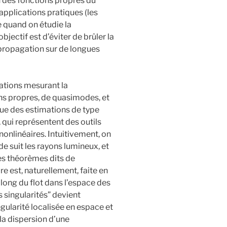
on des fonctions propres du
pplications pratiques (les
 quand on étudie la
jectif est d’éviter de brûler la
 propagation sur de longues
mations mesurant la
ns propres, de quasimodes, et
que des estimations de type
 qui représentent des outils
nlinéaires. Intuitivement, on
 suit les rayons lumineux, et
es théorèmes dits de
e est, naturellement, faite en
ong du flot dans l’espace des
 singularités” devient
gularité localisée en espace et
la dispersion d’une