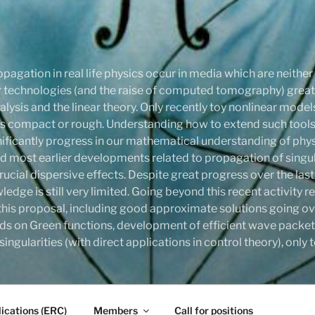
pagation in real life physics occur in media which are neithe
onar technologies (and the raise of computed tomography) gre
ysis and the linear theory. Only recently toy nonlinear mode
compact or rough. Understanding how to extend such tools,
ignificantly progress in our mathematical understanding of phy
d most earlier developments related to propagation of singula
rucial dispersive effects. Despite great progress over the last
ledge is still very limited. Going beyond this recent activity
this proposal, including good approximate solutions going ove
ds on Green functions, development of efficient wave packet
ingularities (with direct applications in control theory), onl
ications (ERC)
Members
Call for positions