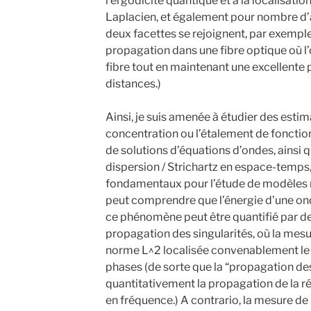
l’ergodicité quantique et à la localisati
Laplacien, et également pour nombre d’a
deux facettes se rejoignent, par exemple
propagation dans une fibre optique où l’ob
fibre tout en maintenant une excellente
distances.)
Ainsi, je suis amenée à étudier des esti
concentration ou l’étalement de fonctio
de solutions d’équations d’ondes, ainsi 
dispersion / Strichartz en espace-temps,
fondamentaux pour l’étude de modèles no
peut comprendre que l’énergie d’une onde
ce phénomène peut être quantifié par d
propagation des singularités, où la mesur
norme L^2 localisée convenablement le l
phases (de sorte que la “propagation des
quantitativement la propagation de la ré
en fréquence.) A contrario, la mesure de 