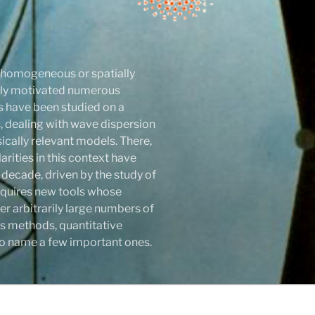
r homogeneous or spatially
atly motivated numerous
ls have been studied on a
 dealing with wave dispersion
sically relevant models. There,
rities in this context have
 decade, driven by the study of
 requires new tools whose
r arbitrarily large numbers of
s methods, quantitative
y to name a few important ones.