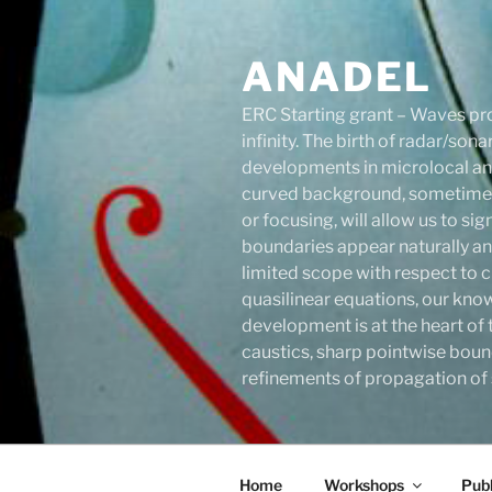
Skip
to
ANADEL
content
ERC Starting grant – Waves pro
infinity. The birth of radar/s
developments in microlocal anal
curved background, sometimes 
or focusing, will allow us to s
boundaries appear naturally an
limited scope with respect to c
quasilinear equations, our know
development is at the heart of 
caustics, sharp pointwise boun
refinements of propagation of s
Home
Workshops
Publ