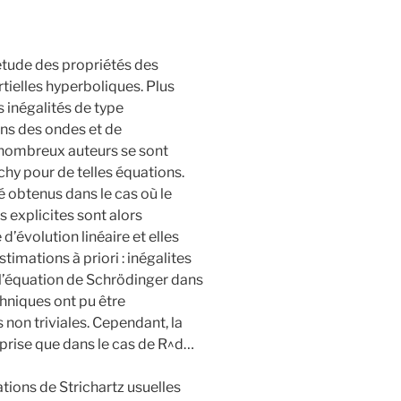
’étude des propriétés des
tielles hyperboliques. Plus
 inégalités de type
ons des ondes et de
e nombreux auteurs se sont
hy pour de telles équations.
 obtenus dans le cas où le
s explicites sont alors
’évolution linéaire et elles
timations à priori : inégalites
 l’équation de Schrödinger dans
hniques ont pu être
non triviales. Cependant, la
mprise que dans le cas de R^d…
tions de Strichartz usuelles